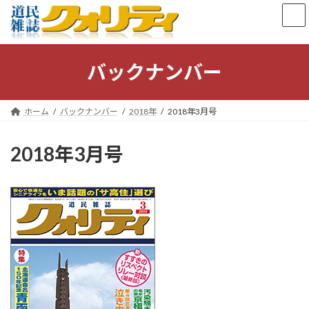
コ
ナ
ン
ビ
テ
ゲ
ン
ー
ツ
シ
バックナンバー
へ
ョ
ス
ン
キ
に
ホーム
バックナンバー
2018年
2018年3月号
ッ
移
プ
動
2018年3月号