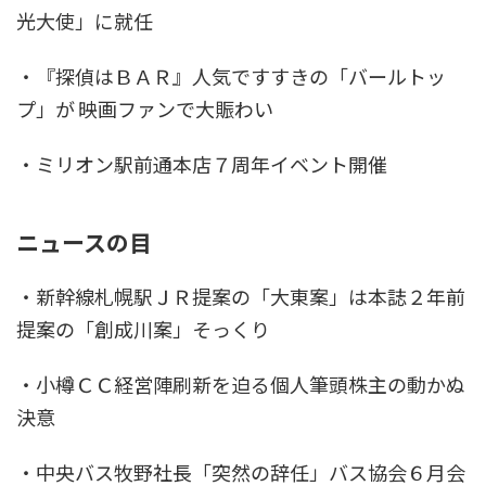
光大使」に就任
・『探偵はＢＡＲ』人気ですすきの「バールトッ
プ」が 映画ファンで大賑わい
・ミリオン駅前通本店７周年イベント開催
ニュースの目
・新幹線札幌駅ＪＲ提案の「大東案」は本誌２年前
提案の「創成川案」そっくり
・小樽ＣＣ経営陣刷新を迫る個人筆頭株主の動かぬ
決意
・中央バス牧野社長「突然の辞任」バス協会６月会