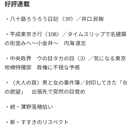
好評連載
・八十路ろうろう日記 〈39〉／井口 民樹
・平成東京き行〈108〉／タイムスリップで名建築
の街並みへ～小金井～ 内海 達志
・中央政界 ウの目タカの目〈3〉／気になる東京
地検特捜部 政権に不穏な予感
・〈大人の頁〉男と女の事件簿／封印してきた「Ｂ
の欲望」 出張先で突然の目覚め
・続・薄野落穂拾い
・新・すすきのリスペクト