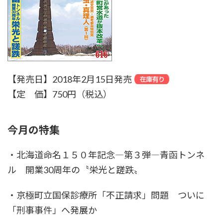
【発売日】2018年2月15日発売
【定 価】750円（税込）
今月の特集
・北海道命名１５０年記念―第３弾―青函トンネ
ル 開業30周年の〝栄光と蹉跌〟
・京極町立国保診療所「不正請求」問題 ついに
「刑事事件」へ発展か