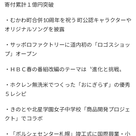
寄付累計１億円突破
・むかわ町合併10周年を祝う 町公認キャラクターや
オリジナルソングを披露
・サッポロファクトリーに道内初の「ロゴスショッ
プ」オープン
・ＨＢＣ春の番組改編のテーマは〝進化と挑戦〟
・ホクレン無洗米でつくった「おにぎらず」の優秀
５レシピ
・きのとや北星学園女子中学校「商品開発プロジェ
クト」でコラボ
・「ポルシェセンター札幌」竣工式に国際興業・小