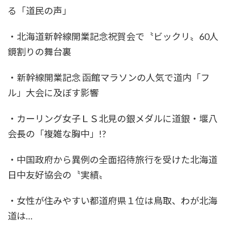
る「道民の声」
・北海道新幹線開業記念祝賀会で〝ビックリ〟60人
鏡割りの舞台裏
・新幹線開業記念 函館マラソンの人気で道内「フ
ル」大会に及ぼす影響
・カーリング女子ＬＳ北見の銀メダルに道銀・堰八
会長の「複雑な胸中」!?
・中国政府から異例の全面招待旅行を受けた北海道
日中友好協会の〝実績〟
・女性が住みやすい都道府県１位は鳥取、わが北海
道は…