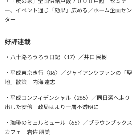
・「炭の家」全国供給戸数７０００戸超 セミナ
ー、イベント通じ「効果」広める／ホーム企画セン
ター
好評連載
・八十路ろうろう日記 〈17〉／井口 民樹
・平成東京き行〈86〉／ジャイアンツファンの「聖
地」散策 内海 達志
・平成コンフィデンシャル〈285〉／同日選へ走り
出した安倍 政局はより一層不透明に
・珈琲のミュルミュール〈65〉／ブラウンブックス
カフェ 岩佐 朋美