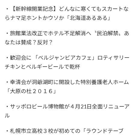
・【新幹線開業記念】どんなに寒くてもスカートな
らナマ足ホントかウソか「北海道あるある」
・旅館業法改正でホテル不足解消へ〝民泊解禁〟あ
なたは賛成？反対？
・歓迎会に 「ベルジャンビアカフェ」ロティサリー
チキンとベルギービールで乾杯
・幸清会が洞爺湖町に開設した特別養護老人ホーム
「大原の杜２０１６」
・サッポロビール博物館が４月21日全面リニューア
ル
・札幌市立高校３校が初めての「ラウンドテーブ