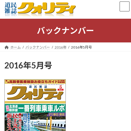
コ
ナ
ン
ビ
テ
ゲ
ン
ー
ツ
シ
バックナンバー
へ
ョ
ス
ン
キ
に
ホーム
バックナンバー
2016年
2016年5月号
ッ
移
プ
動
2016年5月号