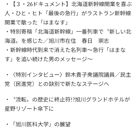
・【３・26ドキュメント】北海道新幹線開業を喜ぶ
人・ひと・ヒト「最後の急行」がラストラン新幹線
開業で散った「はまなす」
・特別寄稿「北海道新幹線」一番列車で〝新しい北
海道〟を感じた／旭川市在住 春日 崇志
・新幹線時代到来で消えた名列車～急行「はまな
す」を追い続けた男のメッセージ～
・〈特別インタビュー〉鈴木貴子衆議院議員／民主
党（民進党）との訣別で新たなステージへ
・〝流転〟の歴史に終止符!?旭川グランドホテルが
星野リゾート傘下に
・「旭川医科大学」の展望