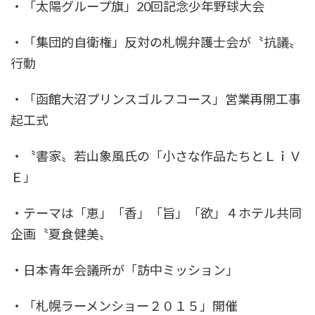
・「太陽グループ旗」20回記念少年野球大会
・「集団的自衛権」反対の札幌弁護士会が〝抗議〟
行動
・「函館大沼プリンスゴルフコース」営業再開工事
起工式
・〝書家〟若山象風氏の「小さな作品たちとＬｉＶ
Ｅ」
・テーマは「恵」「香」「旨」「欲」４ホテル共同
企画〝夏食健美〟
・日本青年会議所が「訪中ミッション」
・「札幌ラーメンショー２０１５」開催