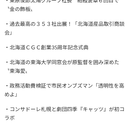
・東原俊郎太陽グループ社長 紺綬褒章６回目で
〝金の飾板〟
・過去最高の３５３社出展！「北海道産品取引商談
会」
・北海道ＣＧＣ創業35周年記念式典
・北海道の東海大学同窓会が原監督を囲み深めた
〝東海愛〟
・政務活動費検証で市民オンブズマン「透明性を高
めよ」
・コンサドーレ札幌と劇団四季『キャッツ』が初コ
ラボ