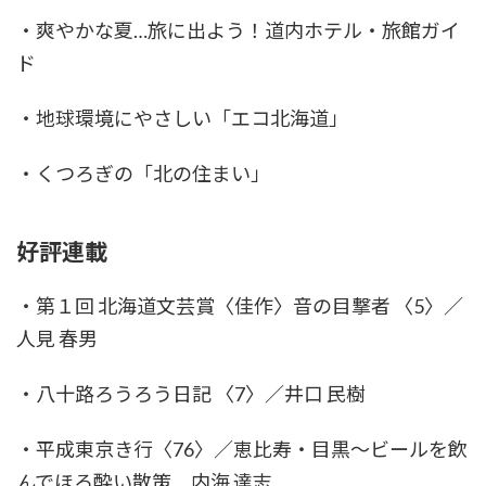
・爽やかな夏…旅に出よう！道内ホテル・旅館ガイ
ド
・地球環境にやさしい「エコ北海道」
・くつろぎの「北の住まい」
好評連載
・第１回 北海道文芸賞〈佳作〉音の目撃者 〈5〉／
人見 春男
・八十路ろうろう日記 〈7〉／井口 民樹
・平成東京き行〈76〉／恵比寿・目黒～ビールを飲
んでほろ酔い散策 内海 達志