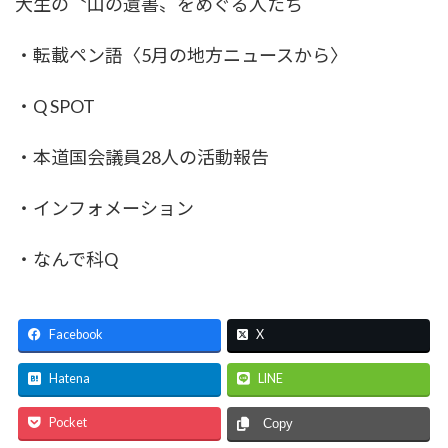
大生の〝山の遺書〟をめぐる人たち
・転載ペン語〈5月の地方ニュースから〉
・Q SPOT
・本道国会議員28人の活動報告
・インフォメーション
・なんで科Q
Facebook
X
Hatena
LINE
Pocket
Copy