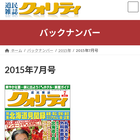
コ
ナ
ン
ビ
テ
ゲ
ン
ー
ツ
シ
バックナンバー
へ
ョ
ス
ン
キ
に
ホーム
バックナンバー
2015年
2015年7月号
ッ
移
プ
動
2015年7月号