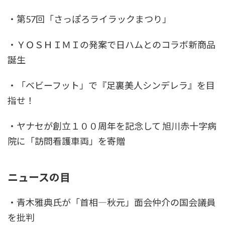
・第57回「さっぽろライラックまつり」
・ＹＯＳＨＩＭＩの発案で日ハムとのコラボ新商品
誕生
・「ベビーフット」で『足裏美人シンデレラ』を目
指せ！
・ヤナセが創立１００周年を記念して 旭川赤十字病
院に「訪問看護車両」を寄贈
ニュースの目
・青木雅典氏が「首相―秋元」面会仲介の国会議員
を批判